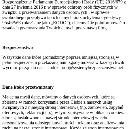
Rozporządzenie Parlamentu Europejskiego i Rady (UE) 2016/679 z
dnia 27 kwietnia 2016 r. w sprawie ochrony osób fizycznych w
związku z przetwarzaniem danych osobowych i w sprawie
swobodnego przepływu takich danych oraz uchylenia dyrektywy
95/46/WE (określane jako „RODO”), chcemy Cię poinformować o
zasadach przetwarzania Twoich danych przez naszą firmę.
Bezpieczeństwo
Wszystkie dane które gromadzimy poprzez niniejszą stronę są w
pełni bezpieczne, a przekazaną nam zgodę możesz w każdej chwili
wycofać pisząc do nas na adres rodo@systemybezpieczenstwa.net
Dane które przetwarzamy
Mając na myśli dane, mówimy o danych osobowych, które są
zbierane w ramach korzystania przez Ciebie z naszych usług
związanych z niniejszą stroną internetową (np. zamówień, zapytań
ofertowych, reklamacji itp.), w tym zapisywane w plikach cookies,
które są instalowane na naszej stronie internetowej w celu
personalizowania udostępnianych treści i reklam oraz analizowania
ruchu na naszej stronie internetowej. Każda ze stron internetowych